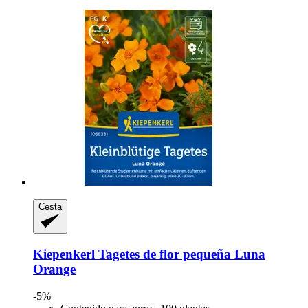
Cesta
Kiepenkerl
Tagetes de flor pequeña Luna
Orange
-5%