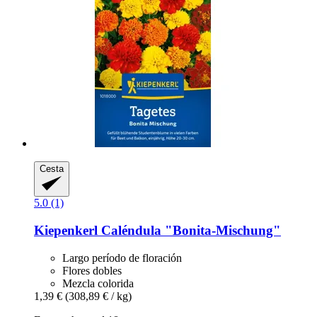
Cesta
5.0 (1)
Kiepenkerl
Caléndula "Bonita-​Mischung"
Largo período de floración
Flores dobles
Mezcla colorida
1,39 €
(308,89 € / kg)