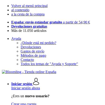
Volver al menú principal
al contenido
a la cesta de la compra
España: envío estándar gratuito
a partir de 54,90 €
Devoluciones gratuitas
Más de 11.050 artículos
Ayuda
¿Dónde está mi pedido?
Devoluciones
Gastos de envío
Métodos de pago
Contacto
Todos los temas de "Ayuda y Soporte"
Iniciar sesión
Iniciar sesión ahora
¿Eres un
nuevo usuario?
Crear una cuenta