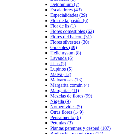
Delphinium (7)
Escaladores (43)
Especialidades (29)
Flor de la pasión (6)
Flor de lis (1)
Flores comestibles (62)
Flores del balcón (31)
Flores silvestres (30)
Girasoles (49)
Helichrysum (8)
Lavanda (6)
Lilas (5)
Lupinos (5)
Malva (12)
Malvarrosas (13)
Margarita común (4)
Margaritas (11)
Mezclas de flores (99)
Nigella (9)
Nomeolvides (5)
Otras flores (149)
Pensamiento (6)
Petunias (3)
Plantas perennes y césped (107)
Rudbeckia y equinácea (14)