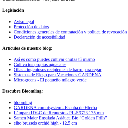
Legislación
Aviso legal
Protección de datos
Condiciones generales de contratación y política de revocación
Declaración de accesibilidad
Artículos de nuestro blog:
Así es como puedes cultivar chufas tú mismo
Cultiva tus propios aguacates
Ollas - ingeniosos recipientes de barro para regar
Sistemas de Riego para Vacaciones GARDENA
Microgreens - El pequeño milagro verde
Descubre Bloomling:
bloomling
GARDENA combisystem - Escoba de Hierba
Lámpara UV-C de Repuesto - PL-S/G23 135 mm
Samen Maier Ensalada Asiática Bio "Golden Frills"
elho brussels orchid high - 12,5 cm