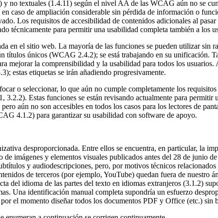
4.3) y no textuales (1.4.11) según el nivel AA de las WCAG aún no se cum
eo en caso de ampliación considerable sin pérdida de información o funci
do. Los requisitos de accesibilidad de contenidos adicionales al pasar e
do técnicamente para permitir una usabilidad completa también a los us
a en el sitio web. La mayoría de las funciones se pueden utilizar sin r
n títulos únicos (WCAG 2.4.2); se está trabajando en su unificación. Ta
 mejorar la comprensibilidad y la usabilidad para todos los usuarios. 
; estas etiquetas se irán añadiendo progresivamente.
car o seleccionar, lo que aún no cumple completamente los requisitos d
2.2). Estas funciones se están revisando actualmente para permitir un 
, pero aún no son accesibles en todos los casos para los lectores de pa
AG 4.1.2) para garantizar su usabilidad con software de apoyo.
ativa desproporcionada. Entre ellos se encuentra, en particular, la imp
ro de imágenes y elementos visuales publicados antes del 28 de junio de
 subtítulos y audiodescripciones, pero, por motivos técnicos relacionado
ntenidos de terceros (por ejemplo, YouTube) quedan fuera de nuestro ámb
recta del idioma de las partes del texto en idiomas extranjeros (3.1.2) s
mas. Una identificación manual completa supondría un esfuerzo desprop
por el momento diseñar todos los documentos PDF y Office (etc.) sin b
 se enumeran a continuación se corrigen continuamente.