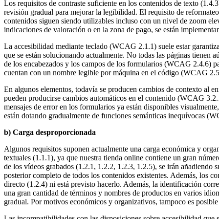
Los requisitos de contraste suficiente en los contenidos de texto (1.
revisión gradual para mejorar la legibilidad. El requisito de reformat
contenidos siguen siendo utilizables incluso con un nivel de zoom eleva
indicaciones de valoración o en la zona de pago, se están implementan
La accesibilidad mediante teclado (WCAG 2.1.1) suele estar garantizad
que se están solucionando actualmente. No todas las páginas tienen aú
de los encabezados y los campos de los formularios (WCAG 2.4.6) para
cuentan con un nombre legible por máquina en el código (WCAG 2.5.3)
En algunos elementos, todavía se producen cambios de contexto al enfo
pueden producirse cambios automáticos en el contenido (WCAG 3.2.1, 3.
mensajes de error en los formularios ya están disponibles visualmente
están dotando gradualmente de funciones semánticas inequívocas (WC
b) Carga desproporcionada
Algunos requisitos suponen actualmente una carga económica y organiz
textuales (1.1.1), ya que nuestra tienda online contiene un gran núme
de los vídeos grabados (1.2.1, 1.2.2, 1.2.3, 1.2.5), se irán añadiendo
posterior completo de todos los contenidos existentes. Además, los co
directo (1.2.4) ni está previsto hacerlo. Además, la identificación cor
una gran cantidad de términos y nombres de productos en varios idio
gradual. Por motivos económicos y organizativos, tampoco es posible 
Las incompatibilidades con las disposiciones sobre accesibilidad que