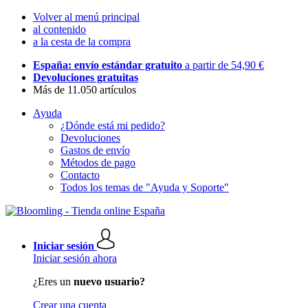
Volver al menú principal
al contenido
a la cesta de la compra
España: envío estándar gratuito
a partir de 54,90 €
Devoluciones gratuitas
Más de 11.050 artículos
Ayuda
¿Dónde está mi pedido?
Devoluciones
Gastos de envío
Métodos de pago
Contacto
Todos los temas de "Ayuda y Soporte"
Iniciar sesión
Iniciar sesión ahora
¿Eres un
nuevo usuario?
Crear una cuenta