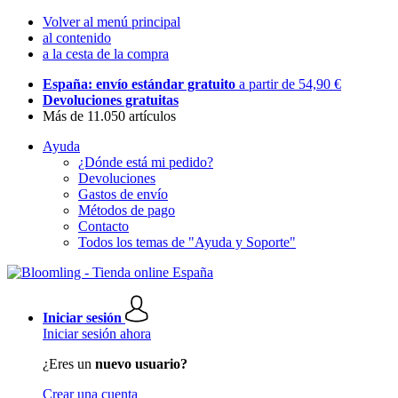
Volver al menú principal
al contenido
a la cesta de la compra
España: envío estándar gratuito
a partir de 54,90 €
Devoluciones gratuitas
Más de 11.050 artículos
Ayuda
¿Dónde está mi pedido?
Devoluciones
Gastos de envío
Métodos de pago
Contacto
Todos los temas de "Ayuda y Soporte"
Iniciar sesión
Iniciar sesión ahora
¿Eres un
nuevo usuario?
Crear una cuenta