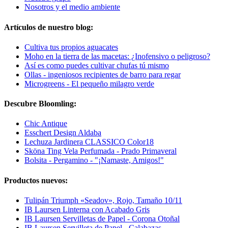
Nosotros y el medio ambiente
Artículos de nuestro blog:
Cultiva tus propios aguacates
Moho en la tierra de las macetas: ¿Inofensivo o peligroso?
Así es como puedes cultivar chufas tú mismo
Ollas - ingeniosos recipientes de barro para regar
Microgreens - El pequeño milagro verde
Descubre Bloomling:
Chic Antique
Esschert Design Aldaba
Lechuza Jardinera CLASSICO Color18
Sköna Ting Vela Perfumada - Prado Primaveral
Bolsita - Pergamino - "¡Namaste, Amigos!"
Productos nuevos:
Tulipán Triumph «Seadov», Rojo, Tamaño 10/11
IB Laursen Linterna con Acabado Gris
IB Laursen Servilletas de Papel - Corona Otoñal
IB Laursen Servilleta de Papel - Calabazas