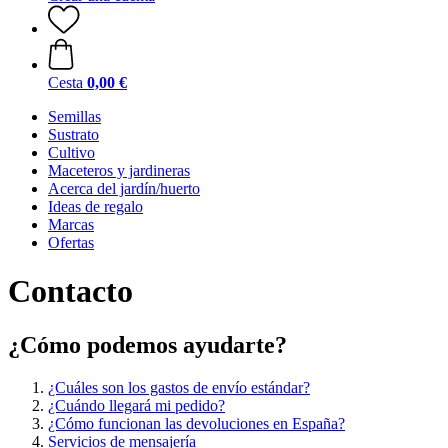
Cesta
0,00 €
Semillas
Sustrato
Cultivo
Maceteros y jardineras
Acerca del jardín/huerto
Ideas de regalo
Marcas
Ofertas
Contacto
¿Cómo podemos ayudarte?
¿Cuáles son los gastos de envío estándar?
¿Cuándo llegará mi pedido?
¿Cómo funcionan las devoluciones en España?
Servicios de mensajería