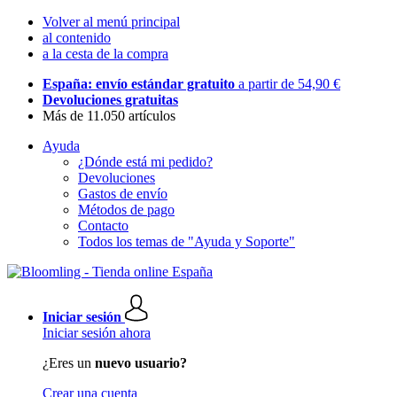
Volver al menú principal
al contenido
a la cesta de la compra
España: envío estándar gratuito
a partir de 54,90 €
Devoluciones gratuitas
Más de 11.050 artículos
Ayuda
¿Dónde está mi pedido?
Devoluciones
Gastos de envío
Métodos de pago
Contacto
Todos los temas de "Ayuda y Soporte"
Iniciar sesión
Iniciar sesión ahora
¿Eres un
nuevo usuario?
Crear una cuenta