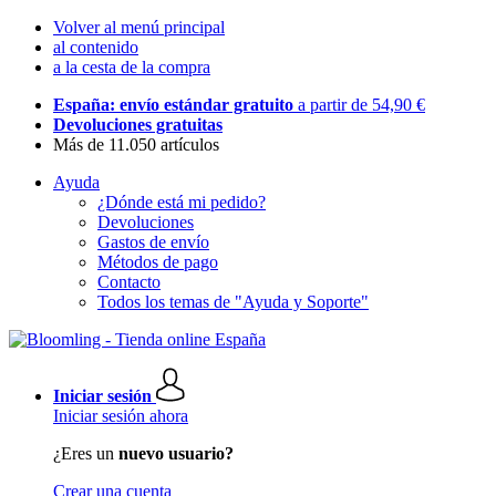
Volver al menú principal
al contenido
a la cesta de la compra
España: envío estándar gratuito
a partir de 54,90 €
Devoluciones gratuitas
Más de 11.050 artículos
Ayuda
¿Dónde está mi pedido?
Devoluciones
Gastos de envío
Métodos de pago
Contacto
Todos los temas de "Ayuda y Soporte"
Iniciar sesión
Iniciar sesión ahora
¿Eres un
nuevo usuario?
Crear una cuenta