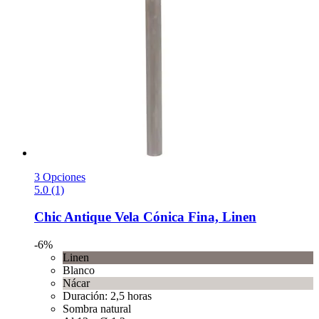
3 Opciones
5.0 (1)
Chic Antique
Vela Cónica Fina, Linen
-6%
Linen
Blanco
Nácar
Duración: 2,5 horas
Sombra natural