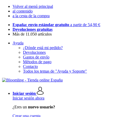
Volver al menú principal
al contenido
a la cesta de la compra
España: envío estándar gratuito
a partir de 54,90 €
Devoluciones gratuitas
Más de 11.050 artículos
Ayuda
¿Dónde está mi pedido?
Devoluciones
Gastos de envío
Métodos de pago
Contacto
Todos los temas de "Ayuda y Soporte"
Iniciar sesión
Iniciar sesión ahora
¿Eres un
nuevo usuario?
Crear una cuenta