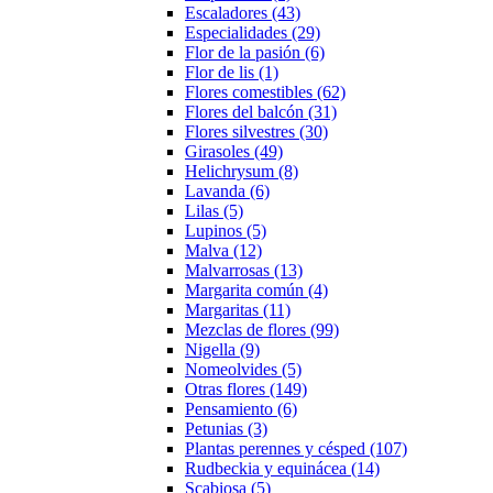
Escaladores (43)
Especialidades (29)
Flor de la pasión (6)
Flor de lis (1)
Flores comestibles (62)
Flores del balcón (31)
Flores silvestres (30)
Girasoles (49)
Helichrysum (8)
Lavanda (6)
Lilas (5)
Lupinos (5)
Malva (12)
Malvarrosas (13)
Margarita común (4)
Margaritas (11)
Mezclas de flores (99)
Nigella (9)
Nomeolvides (5)
Otras flores (149)
Pensamiento (6)
Petunias (3)
Plantas perennes y césped (107)
Rudbeckia y equinácea (14)
Scabiosa (5)