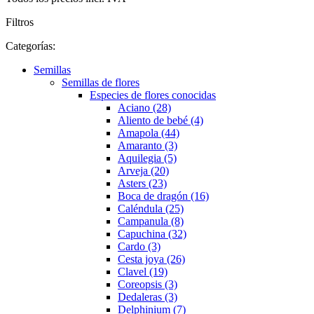
Filtros
Categorías:
Semillas
Semillas de flores
Especies de flores conocidas
Aciano (28)
Aliento de bebé (4)
Amapola (44)
Amaranto (3)
Aquilegia (5)
Arveja (20)
Asters (23)
Boca de dragón (16)
Caléndula (25)
Campanula (8)
Capuchina (32)
Cardo (3)
Cesta joya (26)
Clavel (19)
Coreopsis (3)
Dedaleras (3)
Delphinium (7)