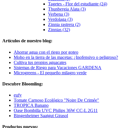
Tagetes - Flor del estudiante (24)
Thunbergia Alata (3)
Verbena (3)
Verdolaga (3)
Zinnia rastrera (2)
Zinnias (32)
Artículos de nuestro blog:
Ahorrar agua con el riego por goteo
Moho en la tierra de las macetas: ¿Inofensivo o peligroso?
Cultiva tus propios aguacates
Sistemas de Riego para Vacaciones GARDENA
Microgreens - El pequeño milagro verde
Descubre Bloomling:
eufy
Tomate Carnoso Ecológico "Noire De Crimée"
TROPICA Banano
Oase Bombilla UVC Philips 36W CC-L 2G11
Bingenheimer Saatgut Girasol
Productos nuevos: