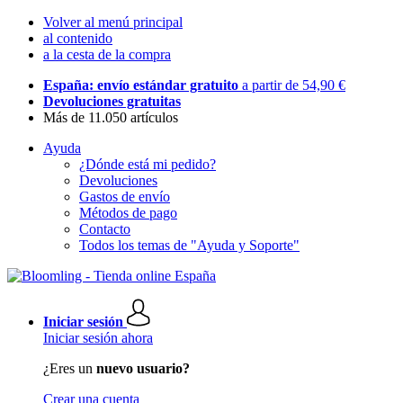
Volver al menú principal
al contenido
a la cesta de la compra
España: envío estándar gratuito
a partir de 54,90 €
Devoluciones gratuitas
Más de 11.050 artículos
Ayuda
¿Dónde está mi pedido?
Devoluciones
Gastos de envío
Métodos de pago
Contacto
Todos los temas de "Ayuda y Soporte"
Iniciar sesión
Iniciar sesión ahora
¿Eres un
nuevo usuario?
Crear una cuenta