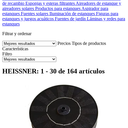
de recambio
Esponjas y esteras filtrantes
Aireadores de estanque y
aireadores solares
Productos para estanques
Aspirador para
estanques
Fuentes solares
Iluminación de estanques
Figuras para
estanques y juegos acuáticos
Fuentes de jardín
Láminas y redes para
estanques
Filtrar y ordenar
Precios
Tipos de productos
Características
Filtro
HEISSNER: 1 - 30 de 164 artículos