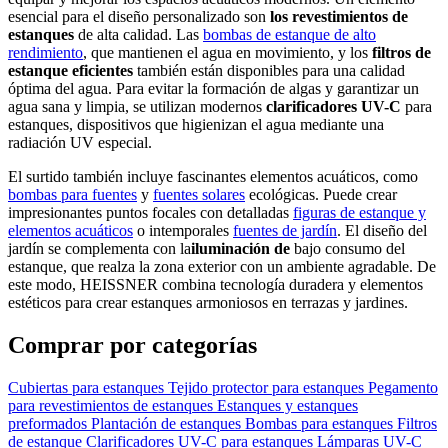
esencial para el diseño personalizado son
los revestimientos de
estanques
de alta calidad. Las
bombas de estanque de alto
rendimiento
, que mantienen el agua en movimiento, y los
filtros de
estanque eficientes
también están disponibles para una calidad
óptima del agua. Para evitar la formación de algas y garantizar un
agua sana y limpia, se utilizan modernos
clarificadores UV-C
para
estanques, dispositivos que higienizan el agua mediante una
radiación UV especial.
El surtido también incluye fascinantes elementos acuáticos, como
bombas para fuentes
y
fuentes solares
ecológicas. Puede crear
impresionantes puntos focales con detalladas
figuras de estanque y
elementos acuáticos
o intemporales
fuentes de jardín
. El diseño del
jardín se complementa con la
iluminación de
bajo consumo del
estanque, que realza la zona exterior con un ambiente agradable. De
este modo, HEISSNER combina tecnología duradera y elementos
estéticos para crear estanques armoniosos en terrazas y jardines.
Comprar por categorías
Cubiertas para estanques
Tejido protector para estanques
Pegamento
para revestimientos de estanques
Estanques y estanques
preformados
Plantación de estanques
Bombas para estanques
Filtros
de estanque
Clarificadores UV-C para estanques
Lámparas UV-C