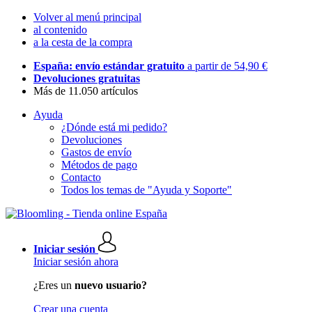
Volver al menú principal
al contenido
a la cesta de la compra
España: envío estándar gratuito
a partir de 54,90 €
Devoluciones gratuitas
Más de 11.050 artículos
Ayuda
¿Dónde está mi pedido?
Devoluciones
Gastos de envío
Métodos de pago
Contacto
Todos los temas de "Ayuda y Soporte"
Iniciar sesión
Iniciar sesión ahora
¿Eres un
nuevo usuario?
Crear una cuenta