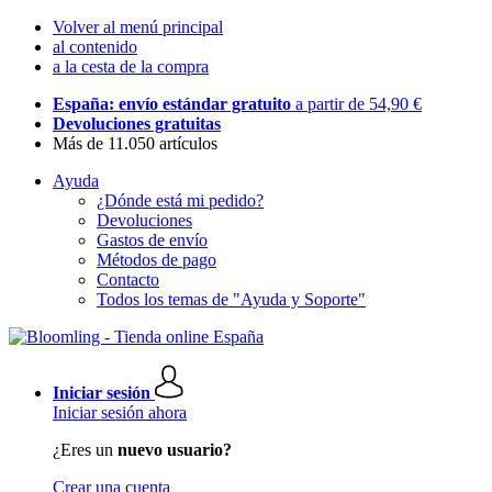
Volver al menú principal
al contenido
a la cesta de la compra
España: envío estándar gratuito
a partir de 54,90 €
Devoluciones gratuitas
Más de 11.050 artículos
Ayuda
¿Dónde está mi pedido?
Devoluciones
Gastos de envío
Métodos de pago
Contacto
Todos los temas de "Ayuda y Soporte"
Iniciar sesión
Iniciar sesión ahora
¿Eres un
nuevo usuario?
Crear una cuenta