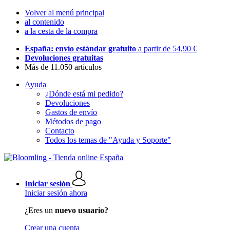
Volver al menú principal
al contenido
a la cesta de la compra
España: envío estándar gratuito
a partir de 54,90 €
Devoluciones gratuitas
Más de 11.050 artículos
Ayuda
¿Dónde está mi pedido?
Devoluciones
Gastos de envío
Métodos de pago
Contacto
Todos los temas de "Ayuda y Soporte"
Iniciar sesión
Iniciar sesión ahora
¿Eres un
nuevo usuario?
Crear una cuenta