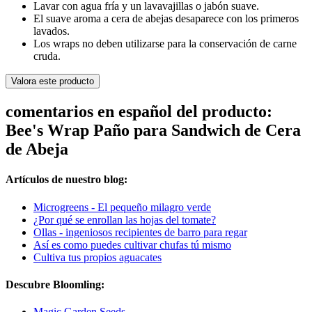
Lavar con agua fría y un lavavajillas o jabón suave.
El suave aroma a cera de abejas desaparece con los primeros
lavados.
Los wraps no deben utilizarse para la conservación de carne
cruda.
Valora este producto
comentarios en español del producto:
Bee's Wrap Paño para Sandwich de Cera
de Abeja
Artículos de nuestro blog:
Microgreens - El pequeño milagro verde
¿Por qué se enrollan las hojas del tomate?
Ollas - ingeniosos recipientes de barro para regar
Así es como puedes cultivar chufas tú mismo
Cultiva tus propios aguacates
Descubre Bloomling:
Magic Garden Seeds