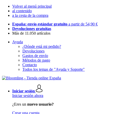
Volver al menú principal
al contenido
a la cesta de la compra
España: envío estándar gratuito
a partir de 54,90 €
Devoluciones gratuitas
Más de 11.050 artículos
Ayuda
¿Dónde está mi pedido?
Devoluciones
Gastos de envío
Métodos de pago
Contacto
Todos los temas de "Ayuda y Soporte"
Iniciar sesión
Iniciar sesión ahora
¿Eres un
nuevo usuario?
Crear una cuenta