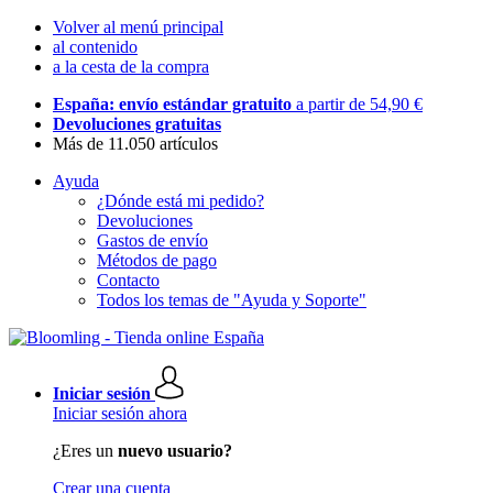
Volver al menú principal
al contenido
a la cesta de la compra
España: envío estándar gratuito
a partir de 54,90 €
Devoluciones gratuitas
Más de 11.050 artículos
Ayuda
¿Dónde está mi pedido?
Devoluciones
Gastos de envío
Métodos de pago
Contacto
Todos los temas de "Ayuda y Soporte"
Iniciar sesión
Iniciar sesión ahora
¿Eres un
nuevo usuario?
Crear una cuenta