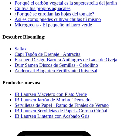
Por qué el carbón vegetal es la superestrella del jardín
Cultiva tus propios aguacates
¿Por qué se enrollan las hojas del tomate?
Así es como puedes cultivar chufas tú mismo
Microgreens - El pequeño milagro verde
Descubre Bloomling:
Saflax
Capi Tapón de Drenaje - Antracita
Esschert Design Barrera Antilugres de Lana de Oveja
Dürr Samen Discos de Semillas - Cebollino
Andermatt Biogarten Fertilizante Universal
Productos nuevos:
IB Laursen Macetero con Plato Verde
IB Laursen Jarrón de Mimbre Trenzado
Servilletas de Papel - Ramo de Finales de Verano
IB Laursen Servilletas de Papel - Corona Otoñal
IB Laursen Linterna con Acabado Gris