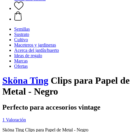
Semillas
Sustrato
Cultivo
Maceteros y jardineras
Acerca del jardín/huerto
Ideas de regalo
Marcas
Ofertas
Sköna Ting
Clips para Papel de
Metal - Negro
Perfecto para accesorios vintage
1 Valoración
Sköna Ting Clips para Papel de Metal - Negro