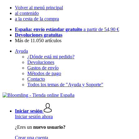
Volver al menú principal
al contenido
a la cesta de la compra
España: envío estándar gratuito
a partir de 54,90 €
Devoluciones gratuitas
Más de 11.050 artículos
Ayuda
¿Dónde está mi pedido?
Devoluciones
Gastos de envío
Métodos de pago
Contacto
Todos los temas de "Ayuda y Soporte"
Iniciar sesión
Iniciar sesión ahora
¿Eres un
nuevo usuario?
Crear una cuenta