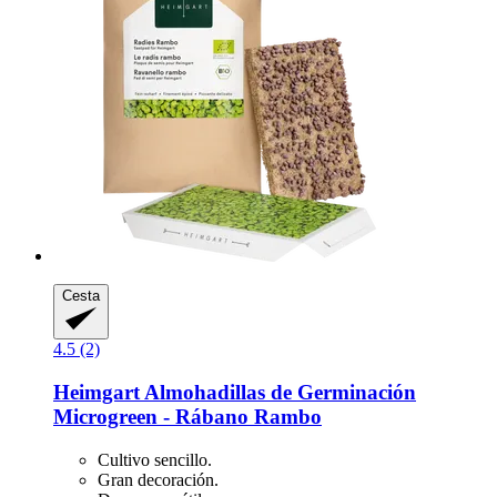
Cesta
4.5 (2)
Heimgart
Almohadillas de Germinación
Microgreen -​ Rábano Rambo
Cultivo sencillo.
Gran decoración.