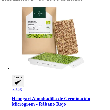
Cesta
5.0 (4)
Heimgart
Almohadilla de Germinación
Microgreen -​ Rábano Rojo