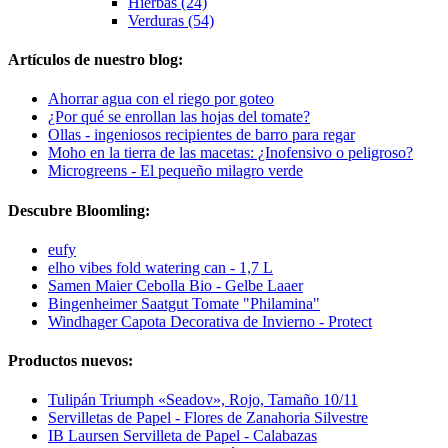
Hierbas (24)
Verduras (54)
Artículos de nuestro blog:
Ahorrar agua con el riego por goteo
¿Por qué se enrollan las hojas del tomate?
Ollas - ingeniosos recipientes de barro para regar
Moho en la tierra de las macetas: ¿Inofensivo o peligroso?
Microgreens - El pequeño milagro verde
Descubre Bloomling:
eufy
elho vibes fold watering can - 1,7 L
Samen Maier Cebolla Bio - Gelbe Laaer
Bingenheimer Saatgut Tomate "Philamina"
Windhager Capota Decorativa de Invierno - Protect
Productos nuevos:
Tulipán Triumph «Seadov», Rojo, Tamaño 10/11
Servilletas de Papel - Flores de Zanahoria Silvestre
IB Laursen Servilleta de Papel - Calabazas