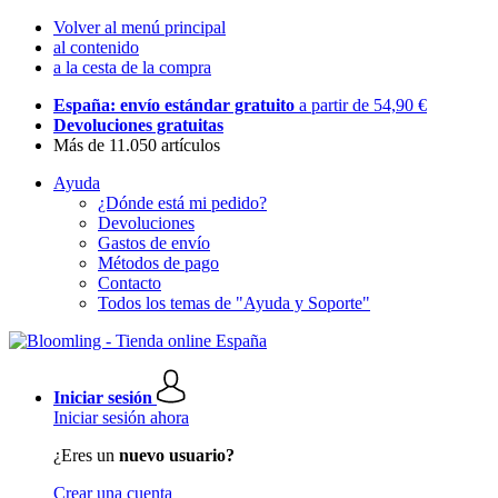
Volver al menú principal
al contenido
a la cesta de la compra
España: envío estándar gratuito
a partir de 54,90 €
Devoluciones gratuitas
Más de 11.050 artículos
Ayuda
¿Dónde está mi pedido?
Devoluciones
Gastos de envío
Métodos de pago
Contacto
Todos los temas de "Ayuda y Soporte"
Iniciar sesión
Iniciar sesión ahora
¿Eres un
nuevo usuario?
Crear una cuenta