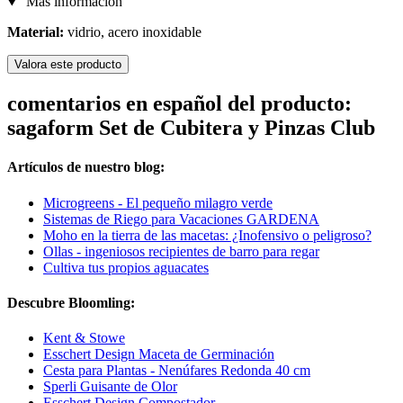
Más información
Material:
vidrio, acero inoxidable
Valora este producto
comentarios en español del producto:
sagaform Set de Cubitera y Pinzas Club
Artículos de nuestro blog:
Microgreens - El pequeño milagro verde
Sistemas de Riego para Vacaciones GARDENA
Moho en la tierra de las macetas: ¿Inofensivo o peligroso?
Ollas - ingeniosos recipientes de barro para regar
Cultiva tus propios aguacates
Descubre Bloomling:
Kent & Stowe
Esschert Design Maceta de Germinación
Cesta para Plantas - Nenúfares Redonda 40 cm
Sperli Guisante de Olor
Esschert Design Compostador