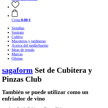
Cesta
0,00 €
Semillas
Sustrato
Cultivo
Maceteros y jardineras
Acerca del jardín/huerto
Ideas de regalo
Marcas
Ofertas
sagaform
Set de Cubitera y
Pinzas Club
También se puede utilizar como un
enfriador de vino