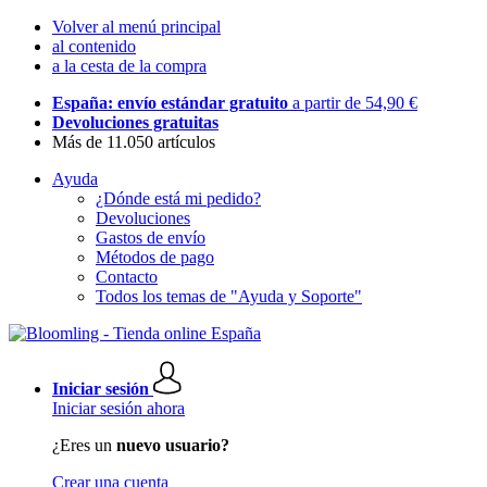
Volver al menú principal
al contenido
a la cesta de la compra
España: envío estándar gratuito
a partir de 54,90 €
Devoluciones gratuitas
Más de 11.050 artículos
Ayuda
¿Dónde está mi pedido?
Devoluciones
Gastos de envío
Métodos de pago
Contacto
Todos los temas de "Ayuda y Soporte"
Iniciar sesión
Iniciar sesión ahora
¿Eres un
nuevo usuario?
Crear una cuenta