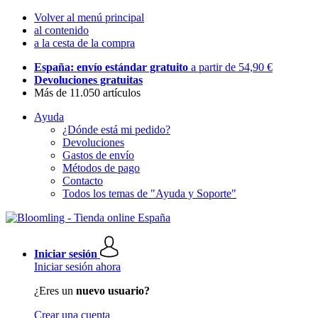
Volver al menú principal
al contenido
a la cesta de la compra
España: envío estándar gratuito
a partir de 54,90 €
Devoluciones gratuitas
Más de 11.050 artículos
Ayuda
¿Dónde está mi pedido?
Devoluciones
Gastos de envío
Métodos de pago
Contacto
Todos los temas de "Ayuda y Soporte"
Iniciar sesión
Iniciar sesión ahora
¿Eres un
nuevo usuario?
Crear una cuenta