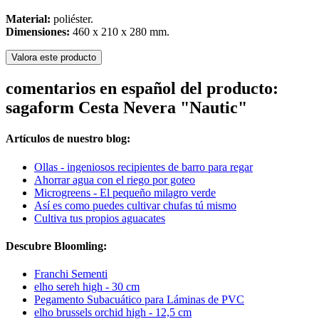
Material:
poliéster.
Dimensiones:
460 x 210 x 280 mm.
Valora este producto
comentarios en español del producto:
sagaform Cesta Nevera "Nautic"
Artículos de nuestro blog:
Ollas - ingeniosos recipientes de barro para regar
Ahorrar agua con el riego por goteo
Microgreens - El pequeño milagro verde
Así es como puedes cultivar chufas tú mismo
Cultiva tus propios aguacates
Descubre Bloomling:
Franchi Sementi
elho sereh high - 30 cm
Pegamento Subacuático para Láminas de PVC
elho brussels orchid high - 12,5 cm