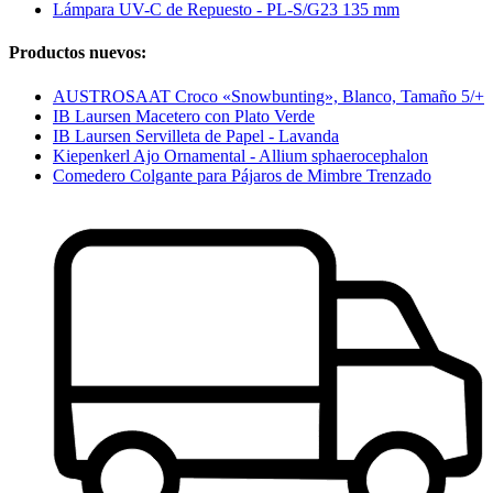
Lámpara UV-C de Repuesto - PL-S/G23 135 mm
Productos nuevos:
AUSTROSAAT Croco «Snowbunting», Blanco, Tamaño 5/+
IB Laursen Macetero con Plato Verde
IB Laursen Servilleta de Papel - Lavanda
Kiepenkerl Ajo Ornamental - Allium sphaerocephalon
Comedero Colgante para Pájaros de Mimbre Trenzado