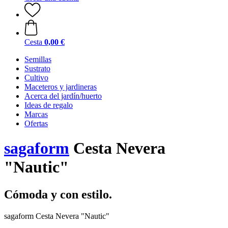
Cesta
0,00 €
Semillas
Sustrato
Cultivo
Maceteros y jardineras
Acerca del jardín/huerto
Ideas de regalo
Marcas
Ofertas
sagaform
Cesta Nevera
"Nautic"
Cómoda y con estilo.
sagaform Cesta Nevera "Nautic"