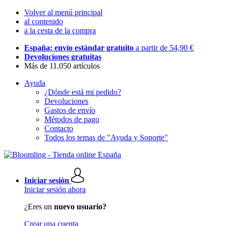
Volver al menú principal
al contenido
a la cesta de la compra
España: envío estándar gratuito
a partir de 54,90 €
Devoluciones gratuitas
Más de 11.050 artículos
Ayuda
¿Dónde está mi pedido?
Devoluciones
Gastos de envío
Métodos de pago
Contacto
Todos los temas de "Ayuda y Soporte"
Iniciar sesión
Iniciar sesión ahora
¿Eres un
nuevo usuario?
Crear una cuenta