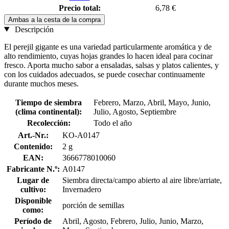
Precio total:
6,78 €
Ambas a la cesta de la compra
Descripción
El perejil gigante es una variedad particularmente aromática y de
alto rendimiento, cuyas hojas grandes lo hacen ideal para cocinar
fresco. Aporta mucho sabor a ensaladas, salsas y platos calientes, y
con los cuidados adecuados, se puede cosechar continuamente
durante muchos meses.
Tiempo de siembra
Febrero, Marzo, Abril, Mayo, Junio,
(clima continental):
Julio, Agosto, Septiembre
Recolección:
Todo el año
Art.-Nr.:
KO-A0147
Contenido:
2 g
EAN:
3666778010060
Fabricante N.º:
A0147
Lugar de
Siembra directa/campo abierto al aire libre/arriate,
cultivo:
Invernadero
Disponible
porción de semillas
como:
Período de
Abril, Agosto, Febrero, Julio, Junio, Marzo,