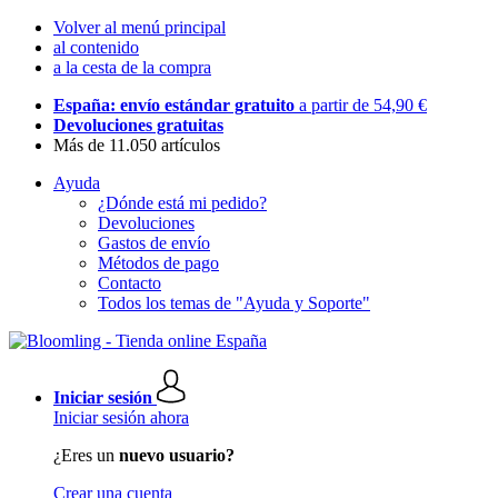
Volver al menú principal
al contenido
a la cesta de la compra
España: envío estándar gratuito
a partir de 54,90 €
Devoluciones gratuitas
Más de 11.050 artículos
Ayuda
¿Dónde está mi pedido?
Devoluciones
Gastos de envío
Métodos de pago
Contacto
Todos los temas de "Ayuda y Soporte"
Iniciar sesión
Iniciar sesión ahora
¿Eres un
nuevo usuario?
Crear una cuenta