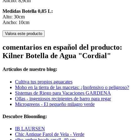
Ancho: 8,9cm
Medidas Botella 0,85 L:
Alto: 30cm
Ancho: 10cm
Valora este producto
comentarios en español del producto:
Kilner Botella de Agua "Cordial"
Artículos de nuestro blog:
Cultiva tus propios aguacates
Moho en la tierra de las macetas: ¿Inofensivo o peligroso?
Sistemas de Riego para Vacaciones GARDENA
Ollas - ingeniosos recipientes de barro para regar
Microgreens - El pequeño milagro verde
Descubre Bloomling:
IB LAURSEN
Chic Antique Farol de Vela - Verde
elho amber beads small, 40 cm