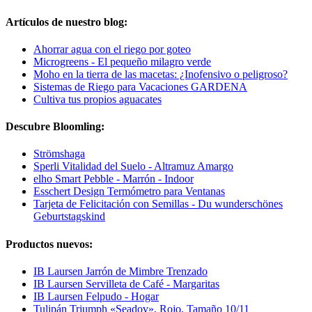
Artículos de nuestro blog:
Ahorrar agua con el riego por goteo
Microgreens - El pequeño milagro verde
Moho en la tierra de las macetas: ¿Inofensivo o peligroso?
Sistemas de Riego para Vacaciones GARDENA
Cultiva tus propios aguacates
Descubre Bloomling:
Strömshaga
Sperli Vitalidad del Suelo - Altramuz Amargo
elho Smart Pebble - Marrón - Indoor
Esschert Design Termómetro para Ventanas
Tarjeta de Felicitación con Semillas - Du wunderschönes
Geburtstagskind
Productos nuevos:
IB Laursen Jarrón de Mimbre Trenzado
IB Laursen Servilleta de Café - Margaritas
IB Laursen Felpudo - Hogar
Tulipán Triumph «Seadov», Rojo, Tamaño 10/11