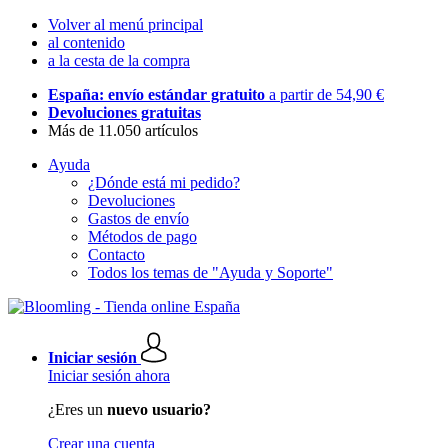
Volver al menú principal
al contenido
a la cesta de la compra
España: envío estándar gratuito
a partir de 54,90 €
Devoluciones gratuitas
Más de 11.050 artículos
Ayuda
¿Dónde está mi pedido?
Devoluciones
Gastos de envío
Métodos de pago
Contacto
Todos los temas de "Ayuda y Soporte"
Iniciar sesión
Iniciar sesión ahora
¿Eres un
nuevo usuario?
Crear una cuenta