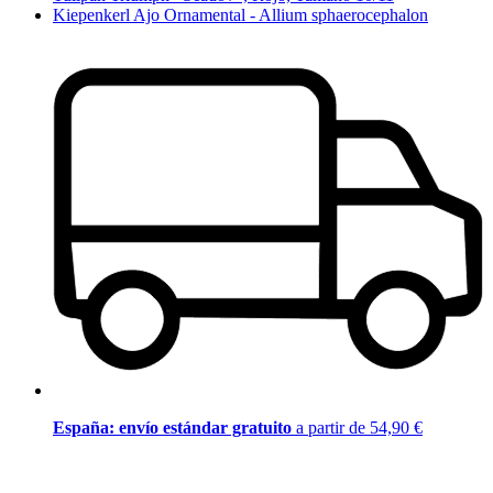
Kiepenkerl Ajo Ornamental - Allium sphaerocephalon
España: envío estándar gratuito
a partir de 54,90 €