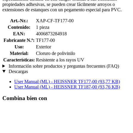
propiedades adhesivas, se pueden crear fácilmente arroyos o
extensiones de estanques con un pegamento especial para PVC.
Art.-Nr.:
XAP-CF-TF177-00
Contenido:
1 pieza
EAN:
4006873284918
Fabricante N.º:
TF177-00
Uso:
Exterior
Material:
Cloruro de polivinilo
Características:
Resistente a los rayos UV
Información sobre productos y preguntas frecuentes (FAQ)
Descargas
User Manual (ML) - HEISSNER TF177-00
(93,77 KB)
User Manual (ML) - HEISSNER TF187-00
(93,76 KB)
Combina bien con