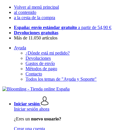
Volver al menú principal
al contenido
a la cesta de la compra
España: envío estándar gratuito
a partir de 54,90 €
Devoluciones gratuitas
Más de 11.050 artículos
Ayuda
¿Dónde está mi pedido?
Devoluciones
Gastos de envío
Métodos de pago
Contacto
Todos los temas de "Ayuda y Soporte"
Iniciar sesión
Iniciar sesión ahora
¿Eres un
nuevo usuario?
Crear una cuenta