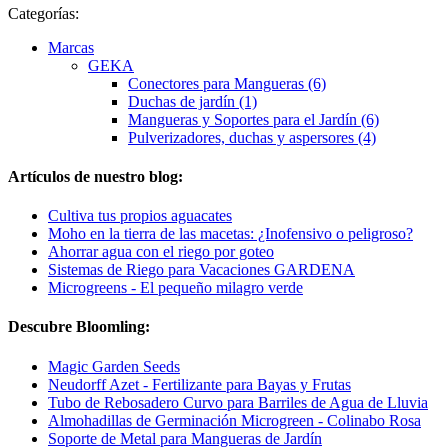
Categorías:
Marcas
GEKA
Conectores para Mangueras (6)
Duchas de jardín (1)
Mangueras y Soportes para el Jardín (6)
Pulverizadores, duchas y aspersores (4)
Artículos de nuestro blog:
Cultiva tus propios aguacates
Moho en la tierra de las macetas: ¿Inofensivo o peligroso?
Ahorrar agua con el riego por goteo
Sistemas de Riego para Vacaciones GARDENA
Microgreens - El pequeño milagro verde
Descubre Bloomling:
Magic Garden Seeds
Neudorff Azet - Fertilizante para Bayas y Frutas
Tubo de Rebosadero Curvo para Barriles de Agua de Lluvia
Almohadillas de Germinación Microgreen - Colinabo Rosa
Soporte de Metal para Mangueras de Jardín