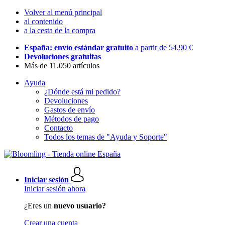
Volver al menú principal
al contenido
a la cesta de la compra
España: envío estándar gratuito
a partir de 54,90 €
Devoluciones gratuitas
Más de 11.050 artículos
Ayuda
¿Dónde está mi pedido?
Devoluciones
Gastos de envío
Métodos de pago
Contacto
Todos los temas de "Ayuda y Soporte"
Iniciar sesión
Iniciar sesión ahora
¿Eres un
nuevo usuario?
Crear una cuenta