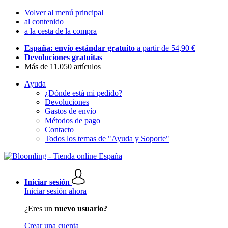
Volver al menú principal
al contenido
a la cesta de la compra
España: envío estándar gratuito
a partir de 54,90 €
Devoluciones gratuitas
Más de 11.050 artículos
Ayuda
¿Dónde está mi pedido?
Devoluciones
Gastos de envío
Métodos de pago
Contacto
Todos los temas de "Ayuda y Soporte"
Iniciar sesión
Iniciar sesión ahora
¿Eres un
nuevo usuario?
Crear una cuenta