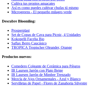
Cultiva tus propios aguacates
Así es como puedes cultivar chufas tú mismo
Microgreens - El pequeño milagro verde
Descubre Bloomling:
Prosperplast
Set de Copas de Cava para Picnic, 4 Unidades
Kokopelli Facelia Bio
Saflax Berro Caucásico
TROPICA Tropischer Oleander, Orange
Productos nuevos:
Comedero Colgante de Cerámica para Pájaros
IB Laursen Jarrón con Plato Beige
IB Laursen Jarrón de Mimbre Trenzado
Mezcla de Ajos Ornamentales - Azul y Blanco
Servilletas de Papel - Flores de Zanahoria Silvestre