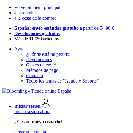
Volver al menú principal
al contenido
a la cesta de la compra
España: envío estándar gratuito
a partir de 54,90 €
Devoluciones gratuitas
Más de 11.050 artículos
Ayuda
¿Dónde está mi pedido?
Devoluciones
Gastos de envío
Métodos de pago
Contacto
Todos los temas de "Ayuda y Soporte"
Iniciar sesión
Iniciar sesión ahora
¿Eres un
nuevo usuario?
Crear una cuenta