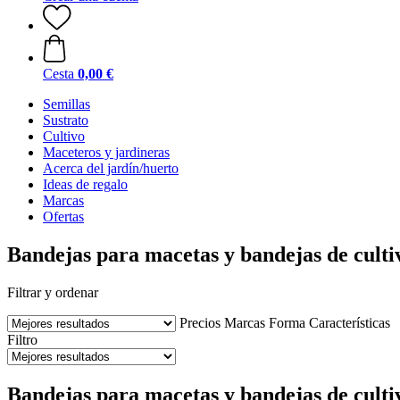
Cesta
0,00 €
Semillas
Sustrato
Cultivo
Maceteros y jardineras
Acerca del jardín/huerto
Ideas de regalo
Marcas
Ofertas
Bandejas para macetas y bandejas de culti
Filtrar y ordenar
Precios
Marcas
Forma
Características
Filtro
Bandejas para macetas y bandejas de cultiv