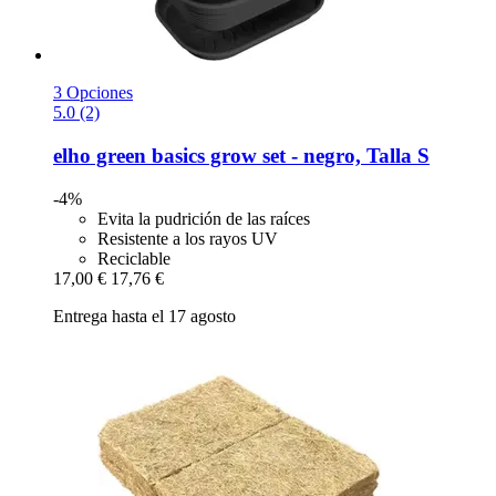
3 Opciones
5.0 (2)
elho
green basics grow set -​ negro, Talla S
-4%
Evita la pudrición de las raíces
Resistente a los rayos UV
Reciclable
17,00 €
17,76 €
Entrega hasta el 17 agosto