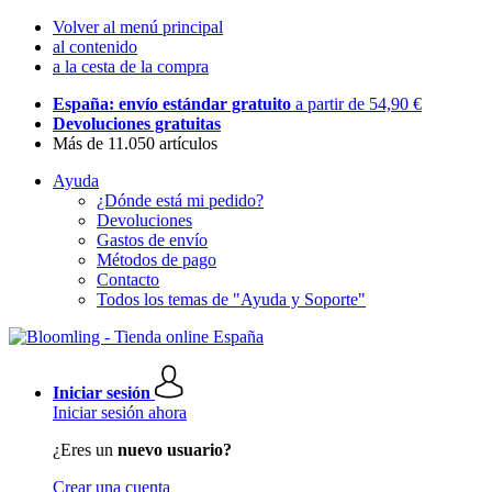
Volver al menú principal
al contenido
a la cesta de la compra
España: envío estándar gratuito
a partir de 54,90 €
Devoluciones gratuitas
Más de 11.050 artículos
Ayuda
¿Dónde está mi pedido?
Devoluciones
Gastos de envío
Métodos de pago
Contacto
Todos los temas de "Ayuda y Soporte"
Iniciar sesión
Iniciar sesión ahora
¿Eres un
nuevo usuario?
Crear una cuenta