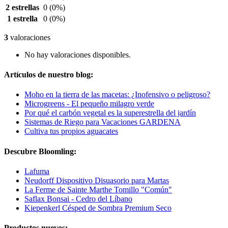
2 estrellas
0
(0%)
1 estrella
0
(0%)
3
valoraciones
No hay valoraciones disponibles.
Artículos de nuestro blog:
Moho en la tierra de las macetas: ¿Inofensivo o peligroso?
Microgreens - El pequeño milagro verde
Por qué el carbón vegetal es la superestrella del jardín
Sistemas de Riego para Vacaciones GARDENA
Cultiva tus propios aguacates
Descubre Bloomling:
Lafuma
Neudorff Dispositivo Disuasorio para Martas
La Ferme de Sainte Marthe Tomillo "Común"
Saflax Bonsai - Cedro del Líbano
Kiepenkerl Césped de Sombra Premium Seco
Productos nuevos: