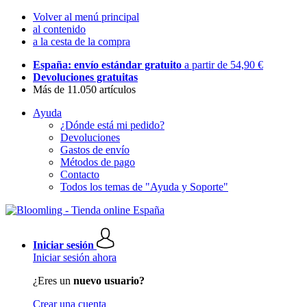
Volver al menú principal
al contenido
a la cesta de la compra
España: envío estándar gratuito
a partir de 54,90 €
Devoluciones gratuitas
Más de 11.050 artículos
Ayuda
¿Dónde está mi pedido?
Devoluciones
Gastos de envío
Métodos de pago
Contacto
Todos los temas de "Ayuda y Soporte"
Iniciar sesión
Iniciar sesión ahora
¿Eres un
nuevo usuario?
Crear una cuenta