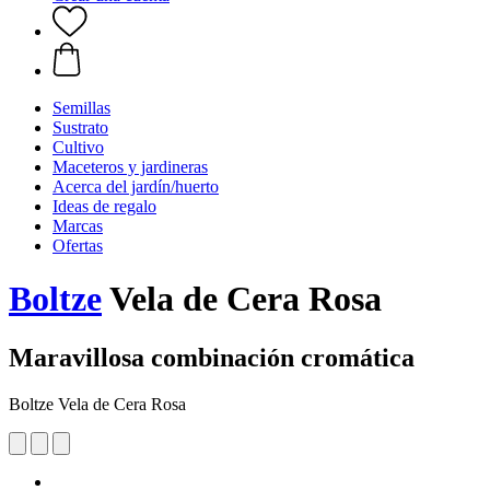
Semillas
Sustrato
Cultivo
Maceteros y jardineras
Acerca del jardín/huerto
Ideas de regalo
Marcas
Ofertas
Boltze
Vela de Cera Rosa
Maravillosa combinación cromática
Boltze Vela de Cera Rosa