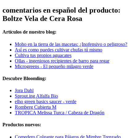
comentarios en español del producto:
Boltze Vela de Cera Rosa
Artículos de nuestro blog:
Moho en la tierra de las macetas: ¿Inofensivo o peligroso?
Así es como puedes cultivar chufas tú mismo
Cultiva tus propios aguacates
Ollas - ingeniosos recipientes de barro para regar
Microgreens - El pequeño milagro verde
Descubre Bloomling:
Jora Dahl
Sprout.ing Alfalfa Bio
elho green basics saucer - verde
Romberg Cubierta M
TROPICA Melissa Turca / Cabeza de Dragón
Productos nuevos:
Comedero Colgante para Pájaros de Mimbre Trenzado