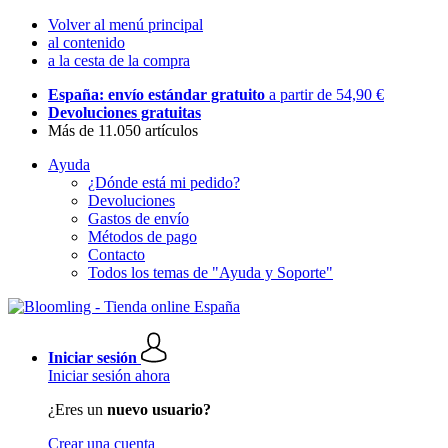
Volver al menú principal
al contenido
a la cesta de la compra
España: envío estándar gratuito
a partir de 54,90 €
Devoluciones gratuitas
Más de 11.050 artículos
Ayuda
¿Dónde está mi pedido?
Devoluciones
Gastos de envío
Métodos de pago
Contacto
Todos los temas de "Ayuda y Soporte"
Iniciar sesión
Iniciar sesión ahora
¿Eres un
nuevo usuario?
Crear una cuenta