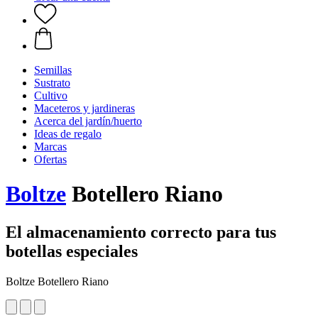
Semillas
Sustrato
Cultivo
Maceteros y jardineras
Acerca del jardín/huerto
Ideas de regalo
Marcas
Ofertas
Boltze
Botellero Riano
El almacenamiento correcto para tus
botellas especiales
Boltze Botellero Riano