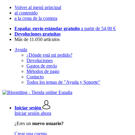
Volver al menú principal
al contenido
a la cesta de la compra
España: envío estándar gratuito
a partir de 54,90 €
Devoluciones gratuitas
Más de 11.050 artículos
Ayuda
¿Dónde está mi pedido?
Devoluciones
Gastos de envío
Métodos de pago
Contacto
Todos los temas de "Ayuda y Soporte"
Iniciar sesión
Iniciar sesión ahora
¿Eres un
nuevo usuario?
Crear una cuenta