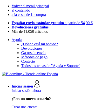
Volver al menú principal
al contenido
a la cesta de la compra
España: envío estándar gratuito
a partir de 54,90 €
Devoluciones gratuitas
Más de 11.050 artículos
Ayuda
¿Dónde está mi pedido?
Devoluciones
Gastos de envío
Métodos de pago
Contacto
Todos los temas de "Ayuda y Soporte"
Iniciar sesión
Iniciar sesión ahora
¿Eres un
nuevo usuario?
Crear una cuenta