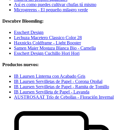
Así es como puedes cultivar chufas tú mismo
Microgreens - El pequeño milagro verde
Descubre Bloomling:
Esschert Design
Lechuza Macetero Classico Color 28
Haxnicks Coldframe - Light Booster
Samen Maier Mostaza Blanca Bio - Carnella
Esschert Design Cuchillo Hori Hori
Productos nuevos:
IB Laursen Linterna con Acabado Gris
IB Laursen Servilletas de Papel - Corona Otoñal
IB Laursen Servilletas de Papel - Ramita de Tomillo
IB Laursen Servilleta de Papel - Lavanda
AUSTROSAAT Trío de Cebollas - Floración Invernal