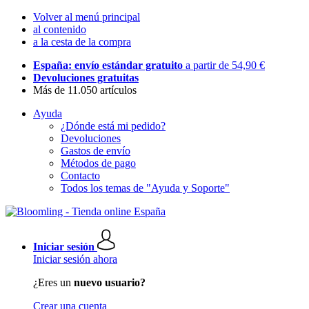
Volver al menú principal
al contenido
a la cesta de la compra
España: envío estándar gratuito
a partir de 54,90 €
Devoluciones gratuitas
Más de 11.050 artículos
Ayuda
¿Dónde está mi pedido?
Devoluciones
Gastos de envío
Métodos de pago
Contacto
Todos los temas de "Ayuda y Soporte"
Iniciar sesión
Iniciar sesión ahora
¿Eres un
nuevo usuario?
Crear una cuenta