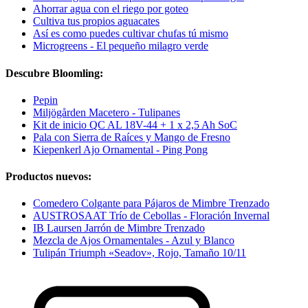
Ahorrar agua con el riego por goteo
Cultiva tus propios aguacates
Así es como puedes cultivar chufas tú mismo
Microgreens - El pequeño milagro verde
Descubre Bloomling:
Pepin
Miljögården Macetero - Tulipanes
Kit de inicio QC AL 18V-44 + 1 x 2,5 Ah SoC
Pala con Sierra de Raíces y Mango de Fresno
Kiepenkerl Ajo Ornamental - Ping Pong
Productos nuevos:
Comedero Colgante para Pájaros de Mimbre Trenzado
AUSTROSAAT Trío de Cebollas - Floración Invernal
IB Laursen Jarrón de Mimbre Trenzado
Mezcla de Ajos Ornamentales - Azul y Blanco
Tulipán Triumph «Seadov», Rojo, Tamaño 10/11