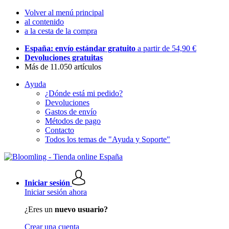
Volver al menú principal
al contenido
a la cesta de la compra
España: envío estándar gratuito
a partir de 54,90 €
Devoluciones gratuitas
Más de 11.050 artículos
Ayuda
¿Dónde está mi pedido?
Devoluciones
Gastos de envío
Métodos de pago
Contacto
Todos los temas de "Ayuda y Soporte"
Iniciar sesión
Iniciar sesión ahora
¿Eres un
nuevo usuario?
Crear una cuenta