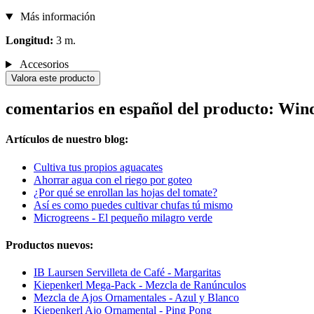
Más información
Longitud:
3 m.
Accesorios
Valora este producto
comentarios en español del producto: Wind
Artículos de nuestro blog:
Cultiva tus propios aguacates
Ahorrar agua con el riego por goteo
¿Por qué se enrollan las hojas del tomate?
Así es como puedes cultivar chufas tú mismo
Microgreens - El pequeño milagro verde
Productos nuevos:
IB Laursen Servilleta de Café - Margaritas
Kiepenkerl Mega-Pack - Mezcla de Ranúnculos
Mezcla de Ajos Ornamentales - Azul y Blanco
Kiepenkerl Ajo Ornamental - Ping Pong