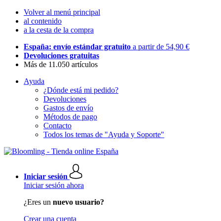
Volver al menú principal
al contenido
a la cesta de la compra
España: envío estándar gratuito
a partir de 54,90 €
Devoluciones gratuitas
Más de 11.050 artículos
Ayuda
¿Dónde está mi pedido?
Devoluciones
Gastos de envío
Métodos de pago
Contacto
Todos los temas de "Ayuda y Soporte"
Iniciar sesión
Iniciar sesión ahora
¿Eres un
nuevo usuario?
Crear una cuenta