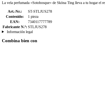
La vela perfumada «Sotobosque» de Sköna Ting lleva a tu hogar el rel
Art.-Nr.:
ST-STLJUS278
Contenido:
1 pieza
EAN:
7340117777789
Fabricante N.º:
STLJUS278
Información legal
Combina bien con