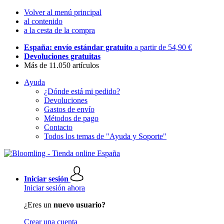
Volver al menú principal
al contenido
a la cesta de la compra
España: envío estándar gratuito
a partir de 54,90 €
Devoluciones gratuitas
Más de 11.050 artículos
Ayuda
¿Dónde está mi pedido?
Devoluciones
Gastos de envío
Métodos de pago
Contacto
Todos los temas de "Ayuda y Soporte"
Iniciar sesión
Iniciar sesión ahora
¿Eres un
nuevo usuario?
Crear una cuenta