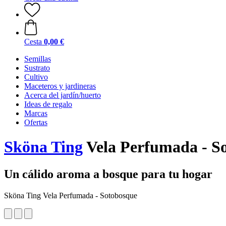
Cesta
0,00 €
Semillas
Sustrato
Cultivo
Maceteros y jardineras
Acerca del jardín/huerto
Ideas de regalo
Marcas
Ofertas
Sköna Ting
Vela Perfumada - S
Un cálido aroma a bosque para tu hogar
Sköna Ting Vela Perfumada - Sotobosque