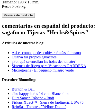
Tamaño:
190 x 15 mm.
Peso:
0,089 kg.
Valora este producto
comentarios en español del producto:
sagaform Tijeras "Herbs&Spices"
Artículos de nuestro blog:
Así es como puedes cultivar chufas tú mismo
Cultiva tus propios aguacates
¿Por qué se enrollan las hojas del tomate?
Sistemas de Riego para Vacaciones GARDENA
Microgreens - El pequeño milagro verde
Descubre Bloomling:
Burgon & Ball
elho happy herbs 14 cm - Blanco lino
Dürr Samen Rábano - Rudi
Fiskars Xtract™ - Sierra de Jardinería L SW75
ReinSaat Tomate - "Yellow Donut"