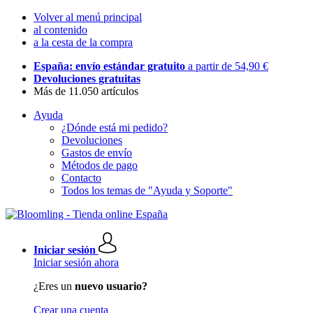
Volver al menú principal
al contenido
a la cesta de la compra
España: envío estándar gratuito
a partir de 54,90 €
Devoluciones gratuitas
Más de 11.050 artículos
Ayuda
¿Dónde está mi pedido?
Devoluciones
Gastos de envío
Métodos de pago
Contacto
Todos los temas de "Ayuda y Soporte"
Iniciar sesión
Iniciar sesión ahora
¿Eres un
nuevo usuario?
Crear una cuenta