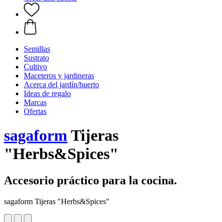
Semillas
Sustrato
Cultivo
Maceteros y jardineras
Acerca del jardín/huerto
Ideas de regalo
Marcas
Ofertas
sagaform
Tijeras
"Herbs&Spices"
Accesorio práctico para la cocina.
sagaform Tijeras "Herbs&Spices"