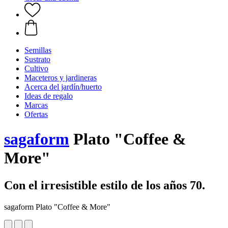
Semillas
Sustrato
Cultivo
Maceteros y jardineras
Acerca del jardín/huerto
Ideas de regalo
Marcas
Ofertas
sagaform
Plato "Coffee &
More"
Con el irresistible estilo de los años 70.
sagaform Plato "Coffee & More"