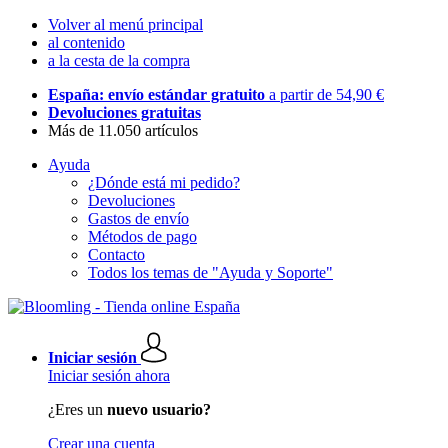
Volver al menú principal
al contenido
a la cesta de la compra
España: envío estándar gratuito
a partir de 54,90 €
Devoluciones gratuitas
Más de 11.050 artículos
Ayuda
¿Dónde está mi pedido?
Devoluciones
Gastos de envío
Métodos de pago
Contacto
Todos los temas de "Ayuda y Soporte"
Iniciar sesión
Iniciar sesión ahora
¿Eres un
nuevo usuario?
Crear una cuenta