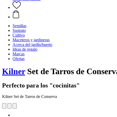
Semillas
Sustrato
Cultivo
Maceteros y jardineras
Acerca del jardín/huerto
Ideas de regalo
Marcas
Ofertas
Kilner
Set de Tarros de Conserv
Perfecto para los "cocinitas"
Kilner Set de Tarros de Conserva