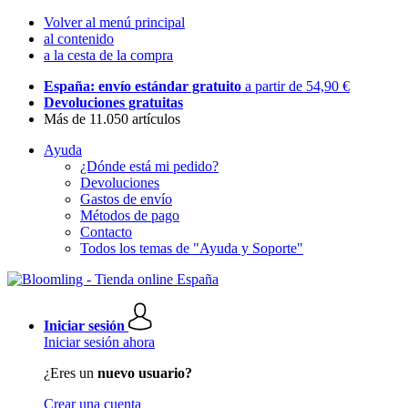
Volver al menú principal
al contenido
a la cesta de la compra
España: envío estándar gratuito
a partir de 54,90 €
Devoluciones gratuitas
Más de 11.050 artículos
Ayuda
¿Dónde está mi pedido?
Devoluciones
Gastos de envío
Métodos de pago
Contacto
Todos los temas de "Ayuda y Soporte"
Iniciar sesión
Iniciar sesión ahora
¿Eres un
nuevo usuario?
Crear una cuenta