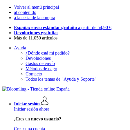
Volver al menú principal
al contenido
a la cesta de la compra
España: envío estándar gratuito
a partir de 54,90 €
Devoluciones gratuitas
Más de 11.050 artículos
Ayuda
¿Dónde está mi pedido?
Devoluciones
Gastos de envío
Métodos de pago
Contacto
Todos los temas de "Ayuda y Soporte"
Iniciar sesión
Iniciar sesión ahora
¿Eres un
nuevo usuario?
Crear una cuenta