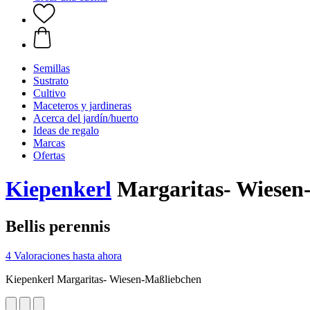
Semillas
Sustrato
Cultivo
Maceteros y jardineras
Acerca del jardín/huerto
Ideas de regalo
Marcas
Ofertas
Kiepenkerl
Margaritas- Wiesen
Bellis perennis
4 Valoraciones hasta ahora
Kiepenkerl Margaritas- Wiesen-Maßliebchen