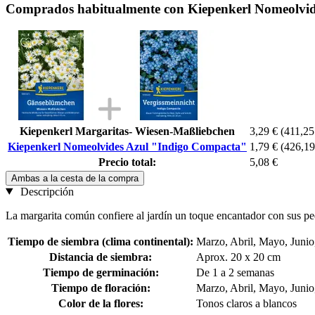
Comprados habitualmente con Kiepenkerl Nomeolvi
Kiepenkerl Margaritas- Wiesen-Maßliebchen
3,29 €
(411,25
Kiepenkerl Nomeolvides Azul "Indigo Compacta"
1,79 €
(426,19
Precio total:
5,08 €
Ambas a la cesta de la compra
Descripción
La margarita común confiere al jardín un toque encantador con sus pequ
Tiempo de siembra (clima continental):
Marzo, Abril, Mayo, Junio,
Distancia de siembra:
Aprox. 20 x 20 cm
Tiempo de germinación:
De 1 a 2 semanas
Tiempo de floración:
Marzo, Abril, Mayo, Junio
Color de la flores:
Tonos claros a blancos