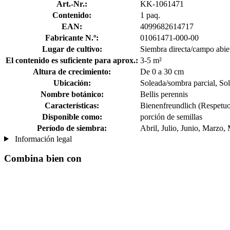
Art.-Nr.:
KK-1061471
Contenido:
1 paq.
EAN:
4099682614717
Fabricante N.º:
01061471-000-00
Lugar de cultivo:
Siembra directa/campo abiert
El contenido es suficiente para aprox.:
3-5 m²
Altura de crecimiento:
De 0 a 30 cm
Ubicación:
Soleada/sombra parcial, S
Nombre botánico:
Bellis perennis
Características:
Bienenfreundlich (Respetuo
Disponible como:
porción de semillas
Período de siembra:
Abril, Julio, Junio, Marzo,
Información legal
Combina bien con