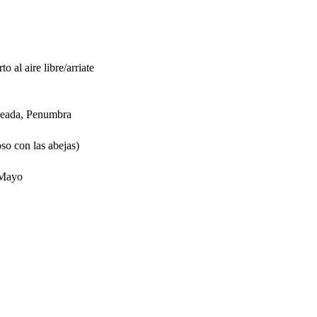
o al aire libre/arriate
oleada, Penumbra
so con las abejas)
 Mayo