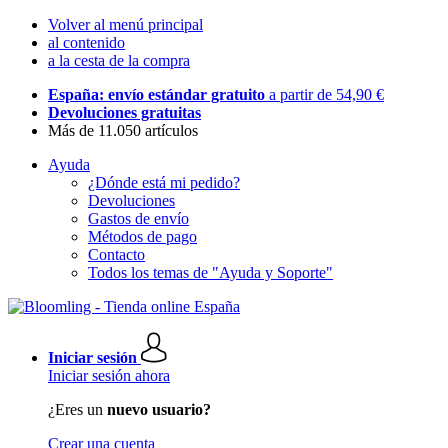
Volver al menú principal
al contenido
a la cesta de la compra
España: envío estándar gratuito
a partir de 54,90 €
Devoluciones gratuitas
Más de 11.050 artículos
Ayuda
¿Dónde está mi pedido?
Devoluciones
Gastos de envío
Métodos de pago
Contacto
Todos los temas de "Ayuda y Soporte"
Iniciar sesión
Iniciar sesión ahora
¿Eres un
nuevo usuario?
Crear una cuenta