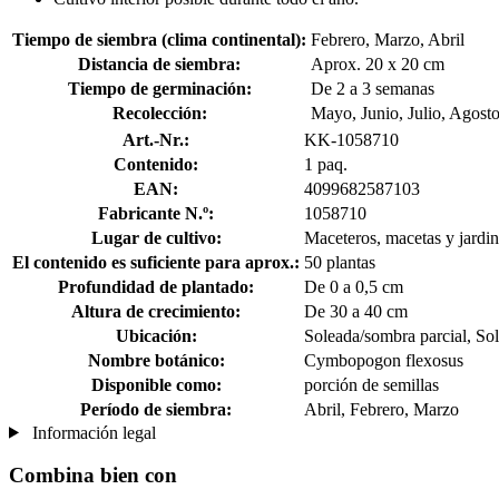
Tiempo de siembra (clima continental):
Febrero, Marzo, Abril
Distancia de siembra:
Aprox. 20 x 20 cm
Tiempo de germinación:
De 2 a 3 semanas
Recolección:
Mayo, Junio, Julio, Agost
Art.-Nr.:
KK-1058710
Contenido:
1 paq.
EAN:
4099682587103
Fabricante N.º:
1058710
Lugar de cultivo:
Maceteros, macetas y jardine
El contenido es suficiente para aprox.:
50 plantas
Profundidad de plantado:
De 0 a 0,5 cm
Altura de crecimiento:
De 30 a 40 cm
Ubicación:
Soleada/sombra parcial, S
Nombre botánico:
Cymbopogon flexosus
Disponible como:
porción de semillas
Período de siembra:
Abril, Febrero, Marzo
Información legal
Combina bien con