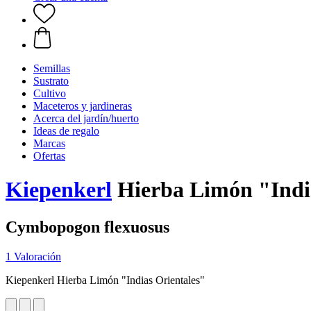
Semillas
Sustrato
Cultivo
Maceteros y jardineras
Acerca del jardín/huerto
Ideas de regalo
Marcas
Ofertas
Kiepenkerl
Hierba Limón "India
Cymbopogon flexuosus
1 Valoración
Kiepenkerl Hierba Limón "Indias Orientales"