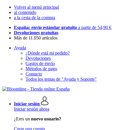
Volver al menú principal
al contenido
a la cesta de la compra
España: envío estándar gratuito
a partir de 54,90 €
Devoluciones gratuitas
Más de 11.050 artículos
Ayuda
¿Dónde está mi pedido?
Devoluciones
Gastos de envío
Métodos de pago
Contacto
Todos los temas de "Ayuda y Soporte"
Iniciar sesión
Iniciar sesión ahora
¿Eres un
nuevo usuario?
Crear una cuenta