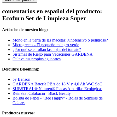
comentarios en español del producto:
Ecofurn Set de Limpieza Super
Artículos de nuestro blog:
Moho en la tierra de las macetas: ¿Inofensivo o peligroso?
Microgreens - El pequeño milagro verde
¿Por qué se enrollan las hojas del tomate?
Sistemas de Riego para Vacaciones GARDENA
Cultiva tus propios aguacates
Descubre Bloomling:
by Benson
GARDENA Batería PBA de 18 V y 4,0 Ah W-C SoC
SUBSTRAL® Naturen® Placas Amarillas Ecológicas
ReinSaat Calabacín - Black Beauty
Bolsita de Papel - "Bee Happy" - Bolas de Semillas de
Colores
Productos nuevos: