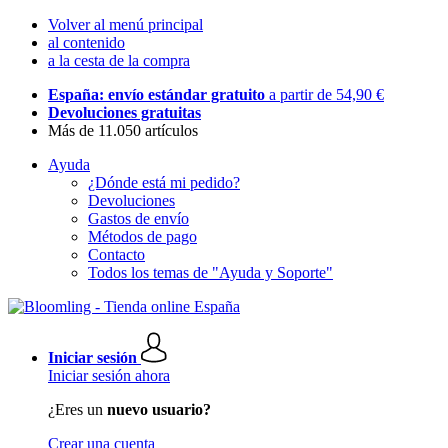
Volver al menú principal
al contenido
a la cesta de la compra
España: envío estándar gratuito
a partir de 54,90 €
Devoluciones gratuitas
Más de 11.050 artículos
Ayuda
¿Dónde está mi pedido?
Devoluciones
Gastos de envío
Métodos de pago
Contacto
Todos los temas de "Ayuda y Soporte"
Iniciar sesión
Iniciar sesión ahora
¿Eres un
nuevo usuario?
Crear una cuenta