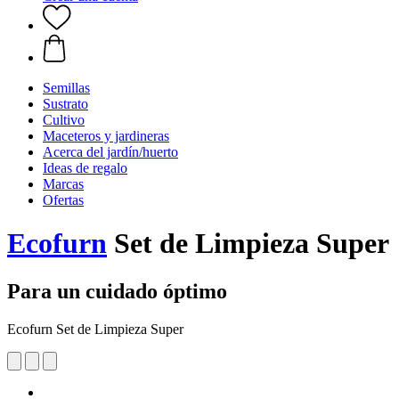
Semillas
Sustrato
Cultivo
Maceteros y jardineras
Acerca del jardín/huerto
Ideas de regalo
Marcas
Ofertas
Ecofurn
Set de Limpieza Super
Para un cuidado óptimo
Ecofurn Set de Limpieza Super