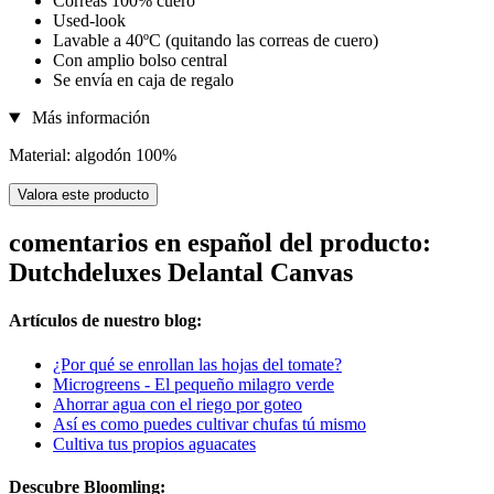
Correas 100% cuero
Used-look
Lavable a 40ºC (quitando las correas de cuero)
Con amplio bolso central
Se envía en caja de regalo
Más información
Material: algodón 100%
Valora este producto
comentarios en español del producto:
Dutchdeluxes Delantal Canvas
Artículos de nuestro blog:
¿Por qué se enrollan las hojas del tomate?
Microgreens - El pequeño milagro verde
Ahorrar agua con el riego por goteo
Así es como puedes cultivar chufas tú mismo
Cultiva tus propios aguacates
Descubre Bloomling: