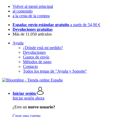
Volver al menú principal
al contenido
a la cesta de la compra
España: envío estándar gratuito
a partir de 54,90 €
Devoluciones gratuitas
Más de 11.050 artículos
Ayuda
¿Dónde está mi pedido?
Devoluciones
Gastos de envío
Métodos de pago
Contacto
Todos los temas de "Ayuda y Soporte"
Iniciar sesión
Iniciar sesión ahora
¿Eres un
nuevo usuario?
Crear una cuenta