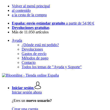
Volver al menú principal
al contenido
a la cesta de la compra
España: envío estándar gratuito
a partir de 54,90 €
Devoluciones gratuitas
Más de 11.050 artículos
Ayuda
¿Dónde está mi pedido?
Devoluciones
Gastos de envío
Métodos de pago
Contacto
Todos los temas de "Ayuda y Soporte"
Iniciar sesión
Iniciar sesión ahora
¿Eres un
nuevo usuario?
Crear una cuenta