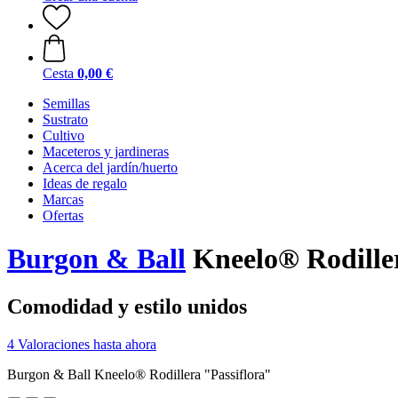
Cesta
0,00 €
Semillas
Sustrato
Cultivo
Maceteros y jardineras
Acerca del jardín/huerto
Ideas de regalo
Marcas
Ofertas
Burgon & Ball
Kneelo® Rodiller
Comodidad y estilo unidos
4 Valoraciones hasta ahora
Burgon & Ball Kneelo® Rodillera "Passiflora"