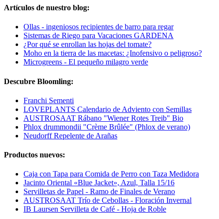
Artículos de nuestro blog:
Ollas - ingeniosos recipientes de barro para regar
Sistemas de Riego para Vacaciones GARDENA
¿Por qué se enrollan las hojas del tomate?
Moho en la tierra de las macetas: ¿Inofensivo o peligroso?
Microgreens - El pequeño milagro verde
Descubre Bloomling:
Franchi Sementi
LOVEPLANTS Calendario de Adviento con Semillas
AUSTROSAAT Rábano "Wiener Rotes Treib" Bio
Phlox drummondii "Crème Brûlée" (Phlox de verano)
Neudorff Repelente de Arañas
Productos nuevos:
Caja con Tapa para Comida de Perro con Taza Medidora
Jacinto Oriental «Blue Jacket», Azul, Talla 15/16
Servilletas de Papel - Ramo de Finales de Verano
AUSTROSAAT Trío de Cebollas - Floración Invernal
IB Laursen Servilleta de Café - Hoja de Roble