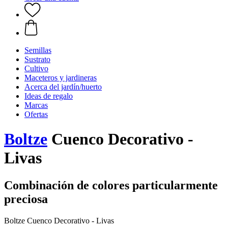
Semillas
Sustrato
Cultivo
Maceteros y jardineras
Acerca del jardín/huerto
Ideas de regalo
Marcas
Ofertas
Boltze
Cuenco Decorativo -
Livas
Combinación de colores particularmente
preciosa
Boltze Cuenco Decorativo - Livas