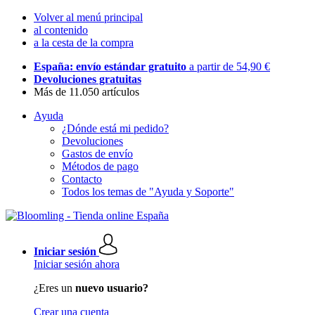
Volver al menú principal
al contenido
a la cesta de la compra
España: envío estándar gratuito
a partir de 54,90 €
Devoluciones gratuitas
Más de 11.050 artículos
Ayuda
¿Dónde está mi pedido?
Devoluciones
Gastos de envío
Métodos de pago
Contacto
Todos los temas de "Ayuda y Soporte"
Iniciar sesión
Iniciar sesión ahora
¿Eres un
nuevo usuario?
Crear una cuenta