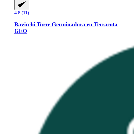
4.8 (11)
Bavicchi
Torre Germinadora en Terracota
GEO