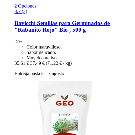
2 Opciones
3.7 (3)
Bavicchi
Semillas para Germinados de
"Rabanito Rojo" Bio , 500 g
-5%
Color maravilloso.
Sabor delicado.
Muy decorativo.
35,61 €
37,49 €
(71,22 € / kg)
Entrega hasta el 17 agosto