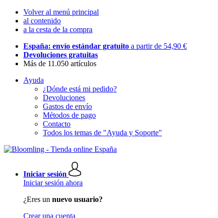
Volver al menú principal
al contenido
a la cesta de la compra
España: envío estándar gratuito
a partir de 54,90 €
Devoluciones gratuitas
Más de 11.050 artículos
Ayuda
¿Dónde está mi pedido?
Devoluciones
Gastos de envío
Métodos de pago
Contacto
Todos los temas de "Ayuda y Soporte"
Iniciar sesión
Iniciar sesión ahora
¿Eres un
nuevo usuario?
Crear una cuenta