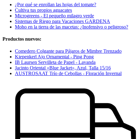
¿Por qué se enrollan las hojas del tomate?
Cultiva tus propios aguacates
Microgreens - El pequeño milagro verde
Sistemas de Riego para Vacaciones GARDENA
Moho en la tierra de las macetas: ¿Inofensivo o peligroso?
Productos nuevos:
Comedero Colgante para Pájaros de Mimbre Trenzado
Kiepenkerl Ajo Ornamental - Ping Pong
IB Laursen Servilleta de Papel - Lavanda
Jacinto Oriental «Blue Jacket», Azul, Talla 15/16
AUSTROSAAT Trío de Cebollas - Floración Invernal