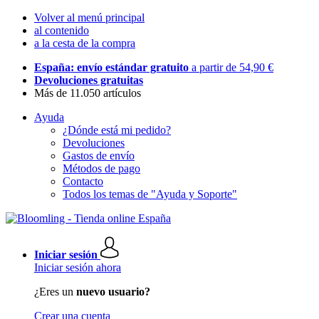
Volver al menú principal
al contenido
a la cesta de la compra
España: envío estándar gratuito
a partir de 54,90 €
Devoluciones gratuitas
Más de 11.050 artículos
Ayuda
¿Dónde está mi pedido?
Devoluciones
Gastos de envío
Métodos de pago
Contacto
Todos los temas de "Ayuda y Soporte"
Iniciar sesión
Iniciar sesión ahora
¿Eres un
nuevo usuario?
Crear una cuenta