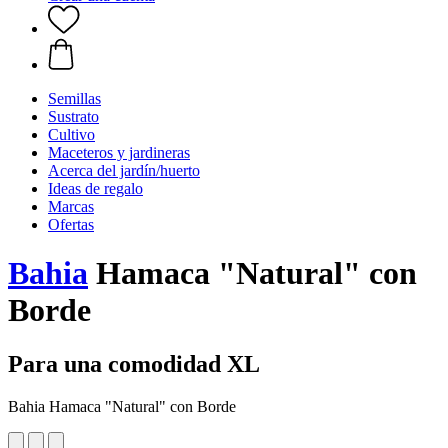
Semillas
Sustrato
Cultivo
Maceteros y jardineras
Acerca del jardín/huerto
Ideas de regalo
Marcas
Ofertas
Bahia
Hamaca "Natural" con
Borde
Para una comodidad XL
Bahia Hamaca "Natural" con Borde