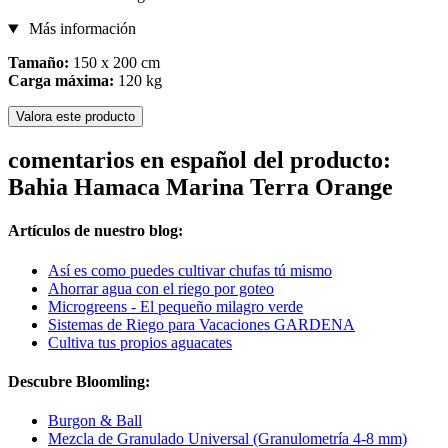
Más información
Tamaño:
150 x 200 cm
Carga máxima:
120 kg
Valora este producto
comentarios en español del producto:
Bahia Hamaca Marina Terra Orange
Artículos de nuestro blog:
Así es como puedes cultivar chufas tú mismo
Ahorrar agua con el riego por goteo
Microgreens - El pequeño milagro verde
Sistemas de Riego para Vacaciones GARDENA
Cultiva tus propios aguacates
Descubre Bloomling:
Burgon & Ball
Mezcla de Granulado Universal (Granulometría 4-8 mm)