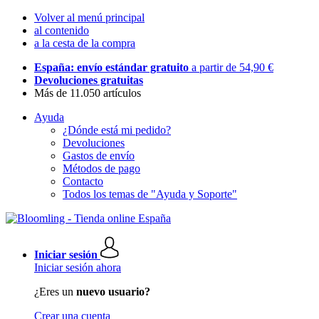
Volver al menú principal
al contenido
a la cesta de la compra
España: envío estándar gratuito
a partir de 54,90 €
Devoluciones gratuitas
Más de 11.050 artículos
Ayuda
¿Dónde está mi pedido?
Devoluciones
Gastos de envío
Métodos de pago
Contacto
Todos los temas de "Ayuda y Soporte"
Iniciar sesión
Iniciar sesión ahora
¿Eres un
nuevo usuario?
Crear una cuenta