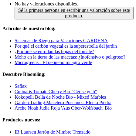
No hay valoraciones disponibles.
Sé la primera persona en escribir una valoración sobre este
producto.
Artículos de nuestro blog:
Sistemas de Riego para Vacaciones GARDENA
Por qué el carbón vegetal es la superestrella del jardín
¿Por qué se enrollan las hojas del tomate?
Moho en la tierra de las macetas: ¿Inofensivo o peligroso?
Microgreens - El pequeño milagro verde
Descubre Bloomling:
Saflax
Culinaris Tomate Cherry Bio "Cerise gelb"
Kokopelli Bella de Noche Bio - Mixed Marbles
Garden Trading Macetero Positano - Efecto Piedra
Arche Noah Judía Roja 'Aus Ober-Wolfsbach' Bio
Productos nuevos:
IB Laursen Jarrón de Mimbre Trenzado