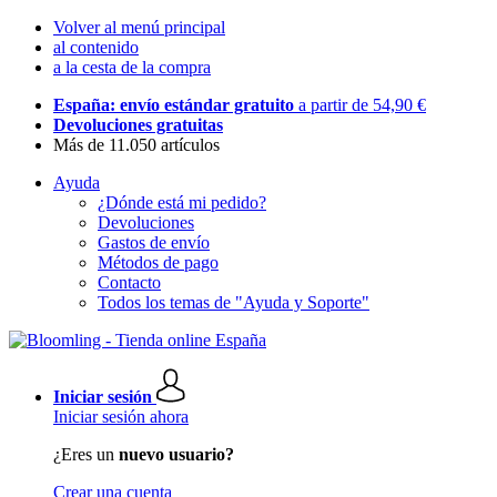
Volver al menú principal
al contenido
a la cesta de la compra
España: envío estándar gratuito
a partir de 54,90 €
Devoluciones gratuitas
Más de 11.050 artículos
Ayuda
¿Dónde está mi pedido?
Devoluciones
Gastos de envío
Métodos de pago
Contacto
Todos los temas de "Ayuda y Soporte"
Iniciar sesión
Iniciar sesión ahora
¿Eres un
nuevo usuario?
Crear una cuenta