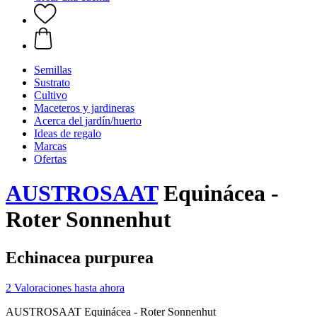
Semillas
Sustrato
Cultivo
Maceteros y jardineras
Acerca del jardín/huerto
Ideas de regalo
Marcas
Ofertas
AUSTROSAAT
Equinácea -
Roter Sonnenhut
Echinacea purpurea
2 Valoraciones hasta ahora
AUSTROSAAT Equinácea - Roter Sonnenhut