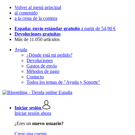
Volver al menú principal
al contenido
a la cesta de la compra
España: envío estándar gratuito
a partir de 54,90 €
Devoluciones gratuitas
Más de 11.050 artículos
Ayuda
¿Dónde está mi pedido?
Devoluciones
Gastos de envío
Métodos de pago
Contacto
Todos los temas de "Ayuda y Soporte"
Iniciar sesión
Iniciar sesión ahora
¿Eres un
nuevo usuario?
Crear una cuenta