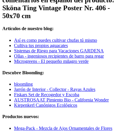
comentarios en español del producto:
Sköna Ting Vintage Poster Nr. 406 -
50x70 cm
Artículos de nuestro blog:
Así es como puedes cultivar chufas tú mismo
Cultiva tus propios aguacates
Sistemas de Riego para Vacaciones GARDENA
Ollas - ingeniosos recipientes de barro para regar
Microgreens - El pequeño milagro verde
Descubre Bloomling:
bloomling
Jarrón de Interior - Collector - Rayas Azules
Fiskars Set de Recogedor y Escoba
AUSTROSAAT Pimiento Bio - California Wonder
Kiepenkerl Canónigos Ecológicos
Productos nuevos:
Mega-Pack - Mezcla de Ajos Ornamentales de Flores