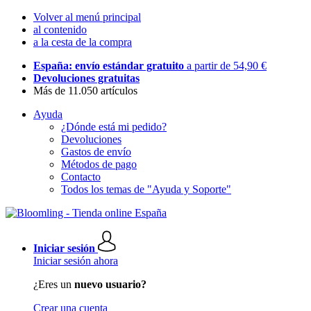
Volver al menú principal
al contenido
a la cesta de la compra
España: envío estándar gratuito
a partir de 54,90 €
Devoluciones gratuitas
Más de 11.050 artículos
Ayuda
¿Dónde está mi pedido?
Devoluciones
Gastos de envío
Métodos de pago
Contacto
Todos los temas de "Ayuda y Soporte"
Iniciar sesión
Iniciar sesión ahora
¿Eres un
nuevo usuario?
Crear una cuenta