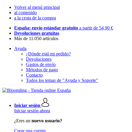
Volver al menú principal
al contenido
a la cesta de la compra
España: envío estándar gratuito
a partir de 54,90 €
Devoluciones gratuitas
Más de 11.050 artículos
Ayuda
¿Dónde está mi pedido?
Devoluciones
Gastos de envío
Métodos de pago
Contacto
Todos los temas de "Ayuda y Soporte"
Iniciar sesión
Iniciar sesión ahora
¿Eres un
nuevo usuario?
Crear una cuenta