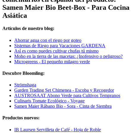
Samen Maier Bio Beet-Box - Para Cocina
Asiática
Artículos de nuestro blog:
Ahorrar agua con el riego por goteo
Sistemas de Riego para Vacaciones GARDENA
Así es como puedes cultivar chufas tú mismo
Moho en la tierra de las macetas: ¿Inofensivo o peligroso?
Microgreens - El pequeño milagro verde
Descubre Bloomling:
Strömshaga
Garden Trading Set Chimenea - Escoba y Recogedor
AUSTROSAAT Abono Verde para Cultivos Tempranos
Culinaris Tomate Ecológico - Voyage
Samen Maier Rábano Bio - Sora - Cinta de Siembra
Productos nuevos:
IB Laursen Servilleta de Café - Hoja de Roble