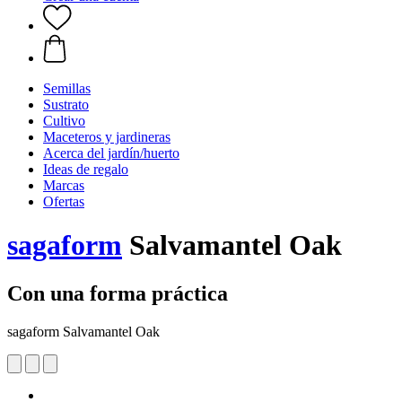
Semillas
Sustrato
Cultivo
Maceteros y jardineras
Acerca del jardín/huerto
Ideas de regalo
Marcas
Ofertas
sagaform
Salvamantel Oak
Con una forma práctica
sagaform Salvamantel Oak