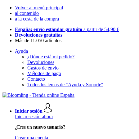
Volver al menú principal
al contenido
a la cesta de la compra
España: envío estándar gratuito
a partir de 54,90 €
Devoluciones gratuitas
Más de 11.050 artículos
Ayuda
¿Dónde está mi pedido?
Devoluciones
Gastos de envío
Métodos de pago
Contacto
Todos los temas de "Ayuda y Soporte"
Iniciar sesión
Iniciar sesión ahora
¿Eres un
nuevo usuario?
Crear una cuenta