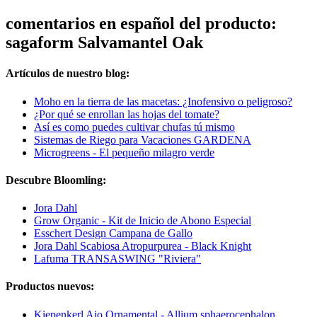
comentarios en español del producto:
sagaform Salvamantel Oak
Artículos de nuestro blog:
Moho en la tierra de las macetas: ¿Inofensivo o peligroso?
¿Por qué se enrollan las hojas del tomate?
Así es como puedes cultivar chufas tú mismo
Sistemas de Riego para Vacaciones GARDENA
Microgreens - El pequeño milagro verde
Descubre Bloomling:
Jora Dahl
Grow Organic - Kit de Inicio de Abono Especial
Esschert Design Campana de Gallo
Jora Dahl Scabiosa Atropurpurea - Black Knight
Lafuma TRANSASWING "Riviera"
Productos nuevos:
Kiepenkerl Ajo Ornamental - Allium sphaerocephalon